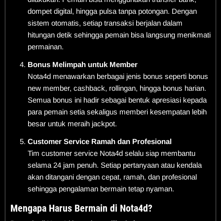
dompet digital, hingga pulsa tanpa potongan. Dengan
sistem otomatis, setiap transaksi berjalan dalam
hitungan detik sehingga pemain bisa langsung menikmati
permainan.
Bonus Melimpah untuk Member
Nota4d menawarkan berbagai jenis bonus seperti bonus
new member, cashback, rollingan, hingga bonus harian.
Semua bonus ini hadir sebagai bentuk apresiasi kepada
para pemain setia sekaligus memberi kesempatan lebih
besar untuk meraih jackpot.
Customer Service Ramah dan Profesional
Tim customer service Nota4d selalu siap membantu
selama 24 jam penuh. Setiap pertanyaan atau kendala
akan ditangani dengan cepat, ramah, dan profesional
sehingga pengalaman bermain tetap nyaman.
Mengapa Harus Bermain di Nota4d?